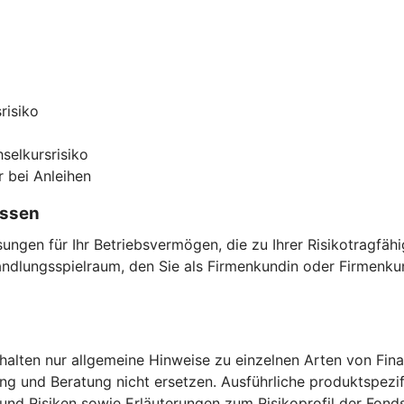
risiko
selkursrisiko
r bei Anleihen
assen
ngen für Ihr Betriebsvermögen, die zu Ihrer Risikotragfäh
ndlungsspielraum, den Sie als Firmenkundin oder Firmenkun
thalten nur allgemeine Hinweise zu einzelnen Arten von Fi
g und Beratung nicht ersetzen. Ausführliche produktspezif
und Risiken sowie Erläuterungen zum Risikoprofil der Fond