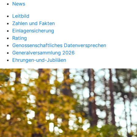
News
Leitbild
Zahlen und Fakten
Einlagensicherung
Rating
Genossenschaftliches Datenversprechen
Generalversammlung 2026
Ehrungen-und-Jubiläen