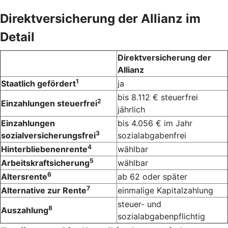
Direktversicherung der Allianz im
Detail
Direktversicherung der
Allianz
1
Staatlich gefördert
ja
bis 8.112 € steuerfrei
2
Einzahlungen steuerfrei
jährlich
Einzahlungen
bis 4.056 € im Jahr
3
sozialversicherungsfrei
sozialabgabenfrei
4
Hinterbliebenenrente
wählbar
5
Arbeitskraftsicherung
wählbar
6
Altersrente
ab 62 oder später
7
Alternative zur Rente
einmalige Kapitalzahlung
steuer- und
8
Auszahlung
sozialabgabenpflichtig