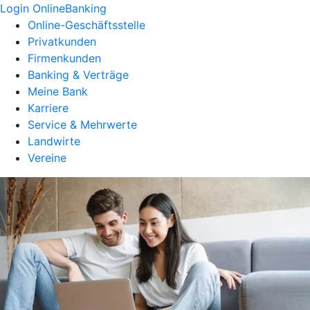
Login OnlineBanking
Online-Geschäftsstelle
Privatkunden
Firmenkunden
Banking & Verträge
Meine Bank
Karriere
Service & Mehrwerte
Landwirte
Vereine