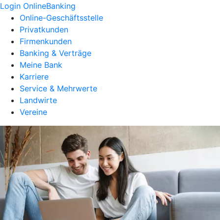
Login OnlineBanking
Online-Geschäftsstelle
Privatkunden
Firmenkunden
Banking & Verträge
Meine Bank
Karriere
Service & Mehrwerte
Landwirte
Vereine