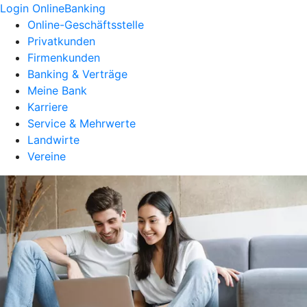
Login OnlineBanking
Online-Geschäftsstelle
Privatkunden
Firmenkunden
Banking & Verträge
Meine Bank
Karriere
Service & Mehrwerte
Landwirte
Vereine