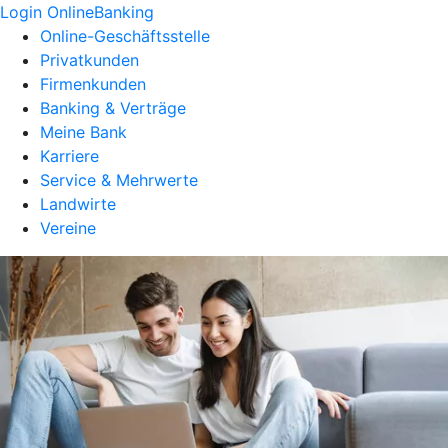
Login OnlineBanking
Online-Geschäftsstelle
Privatkunden
Firmenkunden
Banking & Verträge
Meine Bank
Karriere
Service & Mehrwerte
Landwirte
Vereine