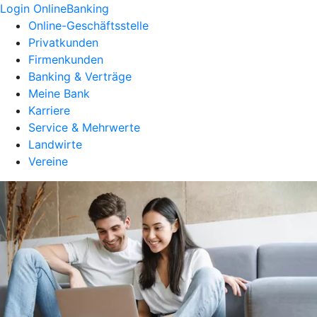
Login OnlineBanking
Online-Geschäftsstelle
Privatkunden
Firmenkunden
Banking & Verträge
Meine Bank
Karriere
Service & Mehrwerte
Landwirte
Vereine