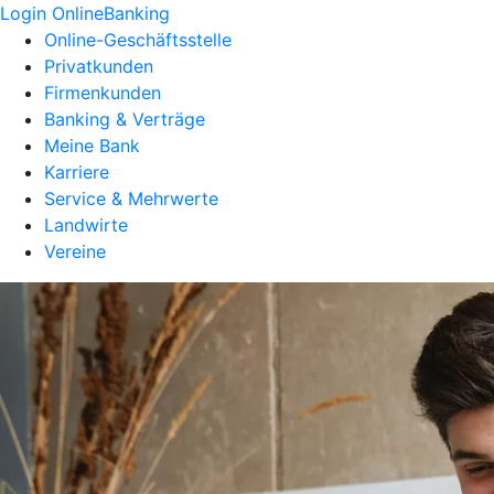
Login OnlineBanking
Online-Geschäftsstelle
Privatkunden
Firmenkunden
Banking & Verträge
Meine Bank
Karriere
Service & Mehrwerte
Landwirte
Vereine