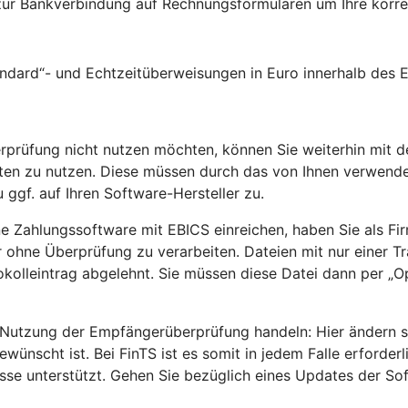
zur Bankverbindung auf Rechnungsformularen um Ihre kor
andard“- und Echtzeitüberweisungen in Euro innerhalb des
rprüfung nicht nutzen möchten, können Sie weiterhin mit d
rten zu nutzen. Diese müssen durch das von Ihnen verwend
 ggf. auf Ihren Software-Hersteller zu.
ne Zahlungssoftware mit EBICS einreichen, haben Sie als Fi
ohne Überprüfung zu verarbeiten. Dateien mit nur einer Tra
olleintrag abgelehnt. Sie müssen diese Datei dann per „Op
utzung der Empfängerüberprüfung handeln: Hier ändern sic
scht ist. Bei FinTS ist es somit in jedem Falle erforder
e unterstützt. Gehen Sie bezüglich eines Updates der Soft